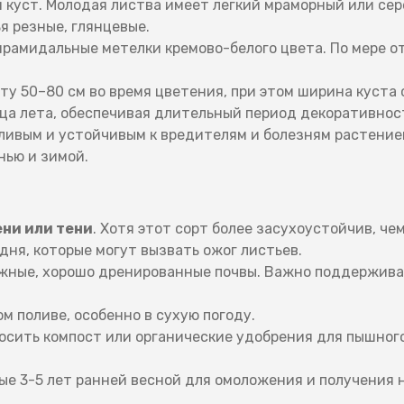
 куст. Молодая листва имеет легкий мраморный или сер
 резные, глянцевые.
рамидальные метелки кремово-белого цвета. По мере о
у 50–80 см во время цветения, при этом ширина куста 
ца лета, обеспечивая длительный период декоративнос
ивым и устойчивым к вредителям и болезням растение
нью и зимой.
ени или тени
. Хотя этот сорт более засухоустойчив, че
дня, которые могут вызвать ожог листьев.
ажные, хорошо дренированные почвы. Важно поддержива
 поливе, особенно в сухую погоду.
сить компост или органические удобрения для пышного
е 3-5 лет ранней весной для омоложения и получения 