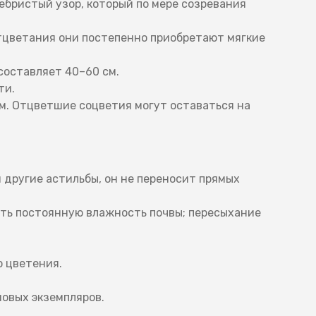
ебристый узор, который по мере созревания
тцветания они постепенно приобретают мягкие
составляет 40–60 см.
ти.
м. Отцветшие соцветия могут оставаться на
м другие астильбы, он не переносит прямых
ть постоянную влажность почвы; пересыхание
 цветения.
новых экземпляров.