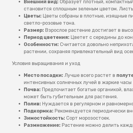
Внешний вид:
Образует плотный, компактный
становится сплошным зеленым цветом. Листья
Цветы:
Цветы собраны в плотные, изящные пи
светло-розовые тона.
Размер:
Взрослое растение достигает в высот
Период цветения:
Цветет с середины до кон
Особенности:
Считается довольно неприхотл
растении, сохраняя привлекательный вид осе
Условия выращивания и уход
Место посадки:
Лучше всего растет в
полут
интенсивных солнечных лучей в жаркие часы 
Почва:
Предпочитает богатые органикой, вл
может быть губительным для растения.
Полив:
Нуждается в регулярном и равномерном
Подкормка:
Рекомендуется периодически вно
Зимостойкость:
Сорт морозостоек.
Размножение:
Растение можно делить кажды