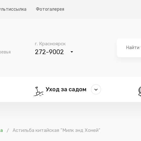
ультиссылка
Фотогалерея
г. Красноярск
272-9002
ревья
Уход за садом
ба
Астильба китайская "Милк энд Хоней"
/