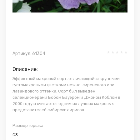
Артикул:
61304
Описание:
Эффектный махровый сорт, отличающийся крупными
густомахровыми цветками нежно-сиреневого или
лавандового оттенка. Сорт был выведен
селекционерами Бобом Бауэром и Джоном Коблом в
2000 году и считается одним из лучших махровых
представителей сибирских ирисов.
Размер горшка
С3